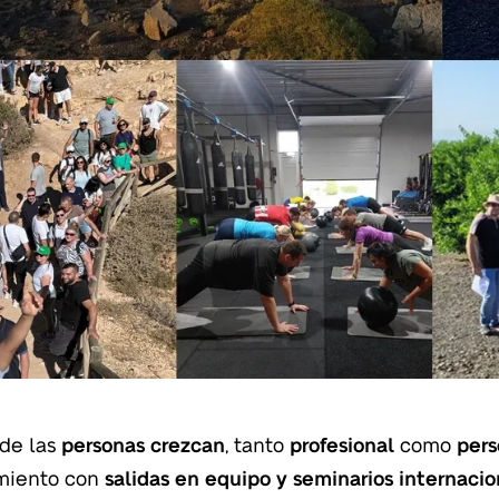
de las
personas crezcan
, tanto
profesional
como
per
imiento con
salidas en equipo y seminarios internaci