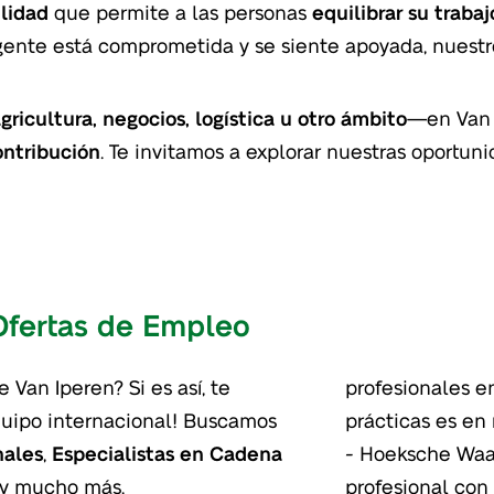
ilidad
que permite a las personas
equilibrar su trabaj
 gente está comprometida y se siente apoyada, nuestr
gricultura, negocios, logística u otro ámbito
—en Van I
ontribución
. Te invitamos a explorar nuestras oportun
Ofertas de Empleo
e Van Iperen? Si es así, te
profesionales e
quipo internacional! Buscamos
prácticas es en
nales
,
Especialistas en Cadena
- Hoeksche Waar
 y mucho más.
profesional con 