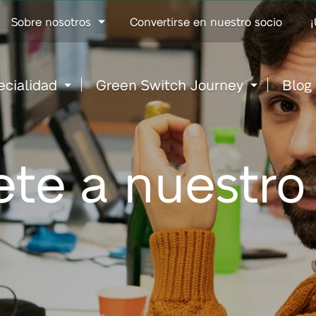
Go
Sobre nosotros
Convertirse en nuestro socio
¡
to
content
ecialidad
Green Switch Journey
Blog
ete a nuestro