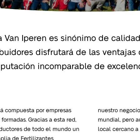
 Van Iperen es sinónimo de calidad y
ibuidores disfrutará de las ventajas
eputación incomparable de excelenci
stá compuesta por empresas
 formar parte de un actor
formadas. Gracias a esta red,
actuando como un especialista
roductores de todo el mundo un
local cercano a 
lia de Fertilizantes