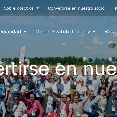
Go
Sobre nosotros
Convertirse en nuestro socio
¡
to
content
ecialidad
Green Switch Journey
Blog
rtirse en nue