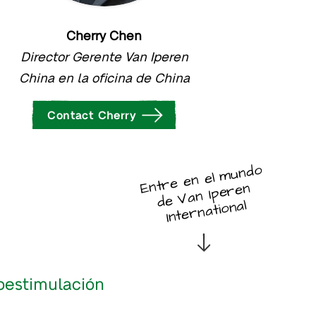
Cherry Chen
Director Gerente Van Iperen
China en la oficina de China
Contact Cherry
Entre en el
mundo
de
Van Iperen
International
ioestimulación