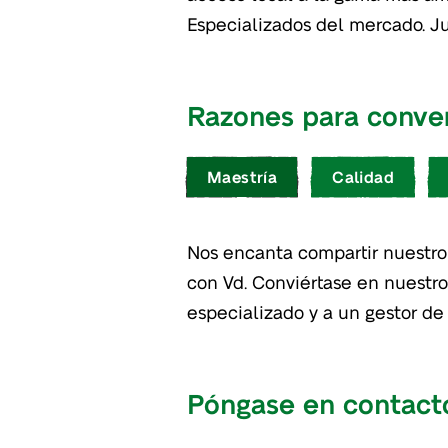
Especializados del mercado. J
Razones para convert
Maestría
Calidad
Nos encanta compartir nuestro
que forme a su equipo en las
con Vd. Conviértase en nuestro
especializado y a un gestor de
Póngase en contacto