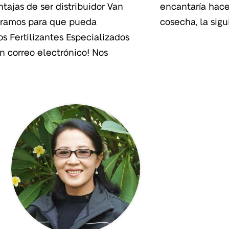
tajas de ser distribuidor Van
ación sólida con Vd. Para esta
tramos para que pueda
cosecha, la sigu
os Fertilizantes Especializados
n correo electrónico! Nos