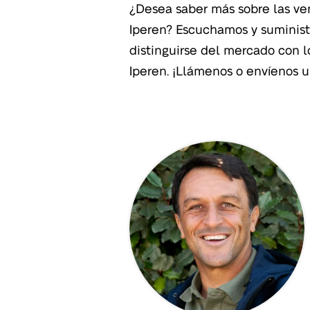
¿Desea saber más sobre las ven
encantaría hacer crecer una rel
Iperen? Escuchamos y suminis
distinguirse del mercado con l
Iperen. ¡Llámenos o envíenos u