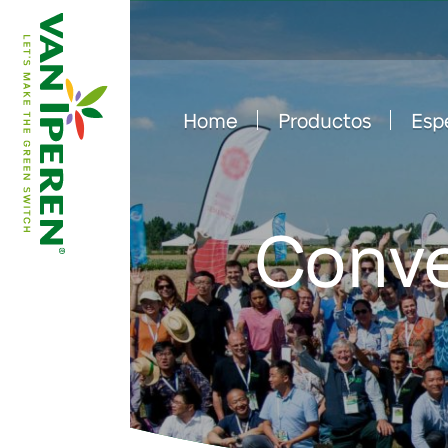
Home
Productos
Esp
e
B
a
c
k
t
o
h
o
m
e
p
a
g
Conve