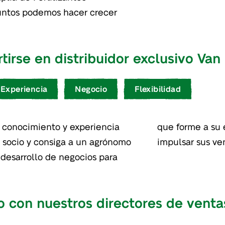
untos podemos hacer crecer
irse en distribuidor exclusivo Van
Experiencia
Negocio
Flexibilidad
 conocimiento y experiencia
 soluciones Van Iperen para
 socio y consiga a un agrónomo
impulsar sus ve
 desarrollo de negocios para
 con nuestros directores de venta