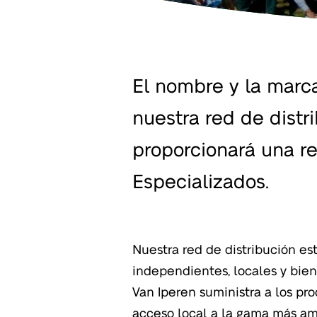
El nombre y la marca
nuestra red de distr
proporcionará una r
Especializados.
Nuestra red de distribución e
nuestro negocio común. Puede
independientes, locales y bien 
mundial, pero aun así seguirá 
Van Iperen suministra a los p
acceso local a la gama más amp