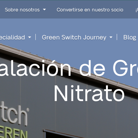
Go
Sobre nosotros
Convertirse en nuestro socio
¡
to
content
ecialidad
Green Switch Journey
Blog
talación de G
Nitrato