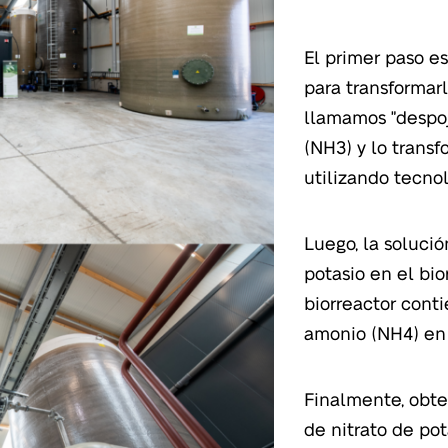
El primer paso e
para transformar
llamamos "despoj
(NH3) y lo trans
utilizando tecnol
Luego, la soluci
potasio en el bio
biorreactor conti
amonio (NH4) en 
Finalmente, obt
de nitrato de pot