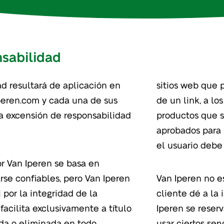
sabilidad
d resultará de aplicación en
sitios web que 
peren.com y cada una de sus
de un link, a lo
a excensión de responsabilidad
productos que s
aprobados para s
el usuario debe 
r Van Iperen se basa en
se confiables, pero Van Iperen
Van Iperen no e
 por la integridad de la
cliente dé a la 
facilita exclusivamente a título
Iperen se reser
ada o eliminada en todo
usar ciertos ser