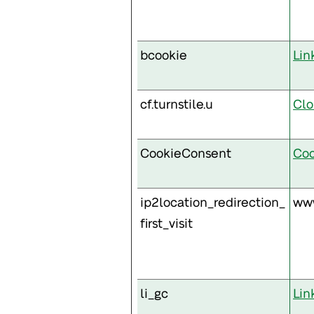
bcookie
Lin
cf.turnstile.u
Clo
CookieConsent
Coo
ip2location_redirection_
www
first_visit
li_gc
Lin