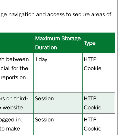
ge navigation and access to secure areas of
Maximum Storage
Type
Duration
uish between
1 day
HTTP
cial for the
Cookie
 reports on
rs on third-
Session
HTTP
e website.
Cookie
ogged in.
Session
HTTP
 to make
Cookie