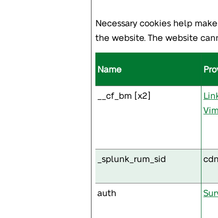
Necessary cookies help make 
the website. The website cann
Name
Pro
__cf_bm [x2]
Lin
Vi
_splunk_rum_sid
cdn
auth
Su