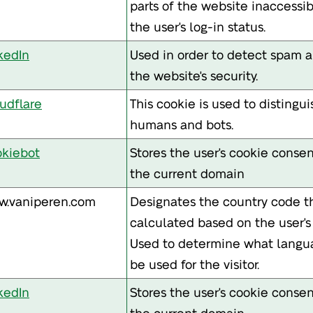
parts of the website inaccessi
the user's log-in status.
kedIn
Used in order to detect spam 
the website's security.
udflare
This cookie is used to disting
humans and bots.
kiebot
Stores the user's cookie consen
the current domain
.vaniperen.com
Designates the country code th
calculated based on the user's 
Used to determine what langu
be used for the visitor.
kedIn
Stores the user's cookie consen
the current domain