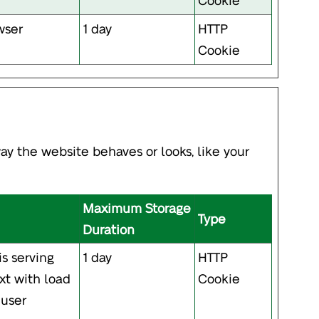
wser
1 day
HTTP
Cookie
 the website behaves or looks, like your
Maximum Storage
Type
Duration
is serving
1 day
HTTP
ext with load
Cookie
 user