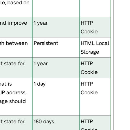
ble, based on
and improve
1 year
HTTP
Cookie
uish between
Persistent
HTML Local
Storage
t state for
1 year
HTTP
Cookie
at is
1 day
HTTP
IP address.
Cookie
age should
t state for
180 days
HTTP
Cookie