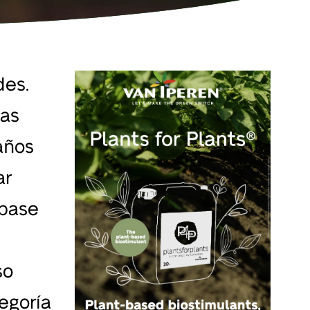
des.
nas
años
ar
 base
so
egoría