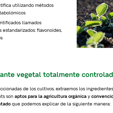
tífica utilizando métodos
etabolómicos
entificados llamados
 estandarizados: flavonoides,
os
lante vegetal totalmente controla
ccionadas de los cultivos, extraemos los ingredientes
nts son
aptos para la agricultura orgánica
y
convencio
ntado
que podemos explicar de la siguiente manera: