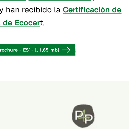
 han recibido la
Certificación de
a de Ecocer
t.
ochure - ES’ - [, 1,65 mb]