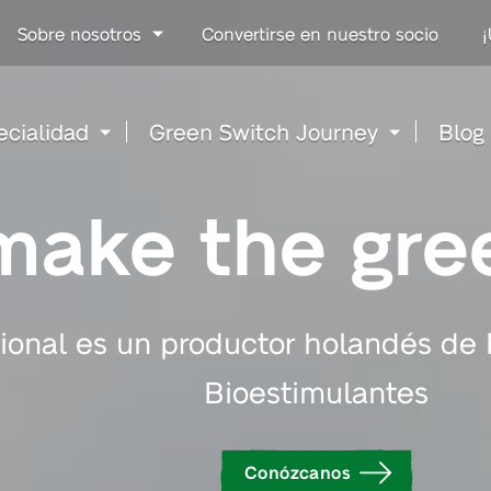
Go
Sobre nosotros
Convertirse en nuestro socio
¡
to
content
ecialidad
Green Switch Journey
Blog
 make the gre
tional es un productor holandés de 
Bioestimulantes
Conózcanos