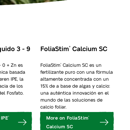
uido 3 - 9
FoliaStim
Calcium SC
®
- 0 + Zn es
FoliaStim
Calcium SC es un
®
nica basada
fertilizante puro con una fórmula
eren IPE, la
altamente concentrada con un
acia de los
15% de a base de algas y calcio:
el Fosfato.
una auténtica innovación en el
mundo de las soluciones de
calcio foliar.
 IPE
More on FoliaStim
®
®
Calcium SC