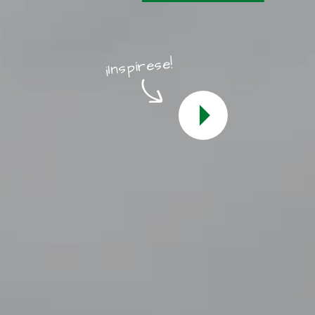
¡Inspírese!