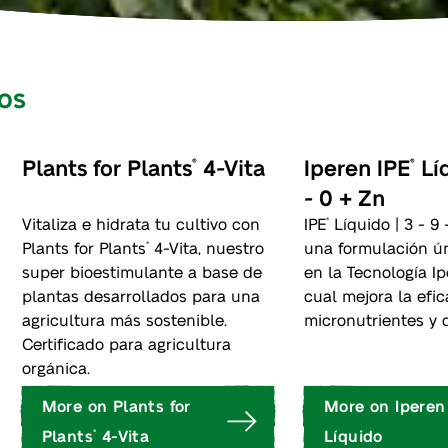
os
Plants for Plants
4-Vita
Iperen IPE
Líq
®
®
- 0 + Zn
Vitaliza e hidrata tu cultivo con
IPE
Líquido | 3 - 9 
®
Plants for Plants
4-Vita, nuestro
una formulación ú
®
super bioestimulante a base de
en la Tecnología Ip
plantas desarrollados para una
cual mejora la efic
agricultura más sostenible.
micronutrientes y d
Certificado para agricultura
orgánica.
More on Plants for
More on Iperen
Plants
4-Vita
Líquido
®