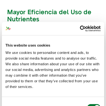
Mayor Eficiencia del Uso de
Nutrientes
This website uses cookies
We use cookies to personalise content and ads, to
provide social media features and to analyse our traffic.
We also share information about your use of our site with
our social media, advertising and analytics partners who
La combinación de nuestro
Ascophyllum
may combine it with other information that you’ve
provided to them or that they’ve collected from your use
Nodosum
con micronutrientes 100% quelados
of their services.
explica el aumento de la EUN cuando se emplea
FoliaStim
. Los estudios muestran los efectos
®
sinérgicos cuando se combina un Alga de alta
Consent