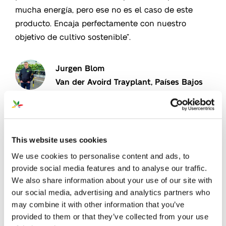
mucha energía, pero ese no es el caso de este
producto. Encaja perfectamente con nuestro
objetivo de cultivo sostenible”.
Jurgen Blom
Van der Avoird Trayplant, Países Bajos
¡Descubre GreenSwitch
Original!
®
This website uses cookies
“Hemos utilizado los biostimulants P4P 4-Terra y 4-
We use cookies to personalise content and ads, to
Vita en nuestros invernaderos. Aunque tuvimos
provide social media features and to analyse our traffic.
altas temperaturas, falta de agua y muchos otros
We also share information about your use of our site with
problemas, los cultivos superaron el estrés hídrico.
our social media, advertising and analytics partners who
En ambos casos, las plantas estaban más fuertes,
may combine it with other information that you’ve
provided to them or that they’ve collected from your use
con mejor floración, fructificación y salud en