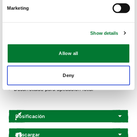
Marketing
100% natural, líquido rojo oscuro
Proceso de producción patentado
Show details
La vida útil óptima es de 24 meses cuando el
producto se almacena a un máximo de 25 °C, si
Allow all
se mantiene sellado en el envase original
Seguro para usuarios, consumidores y medio
Deny
ambiente
Desarrollado para aplicación foliar
Dosificación
Descargar