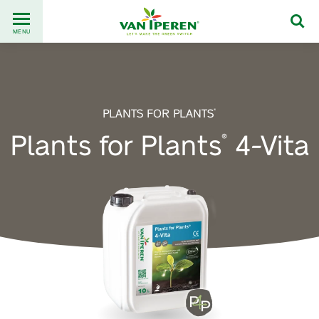
Go
Back
to
MENU
to
content
homepage
PLANTS FOR PLANTS
®
Plants for Plants
4-Vita
®