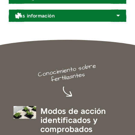
Más información
Cono
ci
miento sobre
fertilizantes
Modos de acción
identificados y
comprobados