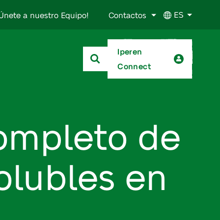
ES
Únete a nuestro Equipo!
Contactos
Iperen
Connect
ompleto de
olubles en