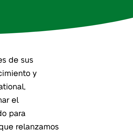
es de sus
ecimiento y
tional,
ar el
do para
o que relanzamos