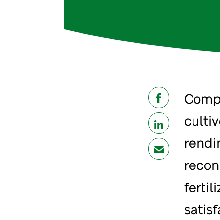
Compr
share
culti
share
rendi
mail
recon
ferti
satis