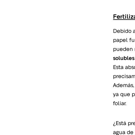
Fertili
Debido a
papel fu
pueden r
solubles
Esta abs
precisam
Además, 
ya que p
foliar.
¿Está pr
agua de 