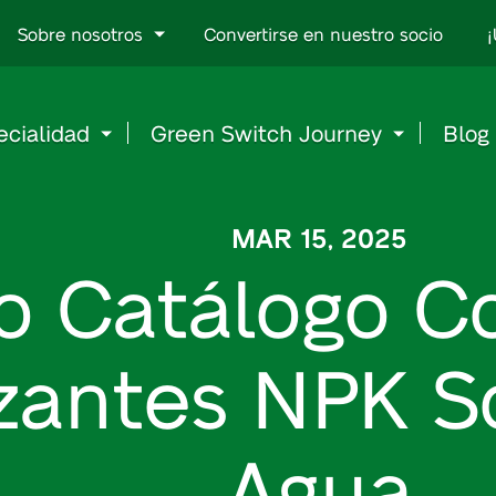
Go
Sobre nosotros
Convertirse en nuestro socio
¡
to
content
ecialidad
Green Switch Journey
Blog
MAR 15, 2025
o Catálogo C
izantes NPK S
Agua