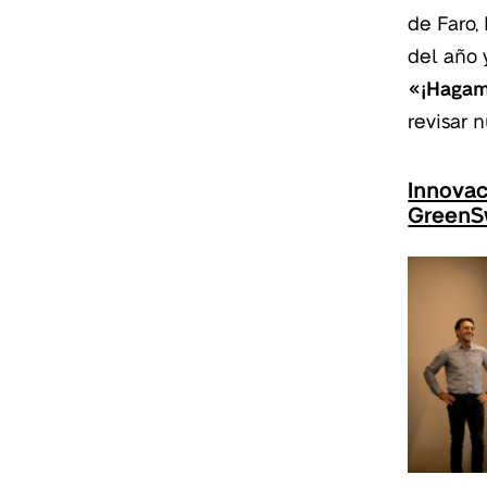
de Faro,
del año 
«¡Hagam
revisar 
Innovac
GreenS