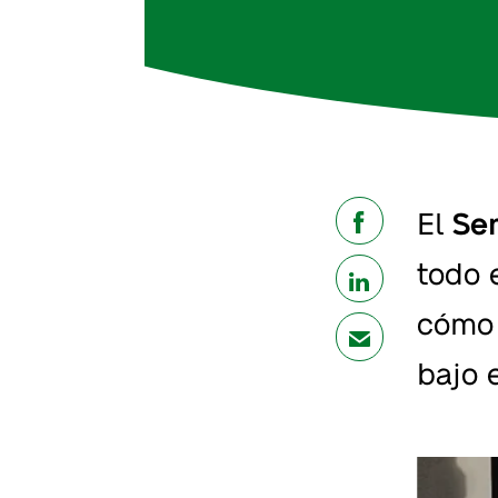
El
Sem
share
todo 
share
cómo 
mail
bajo 