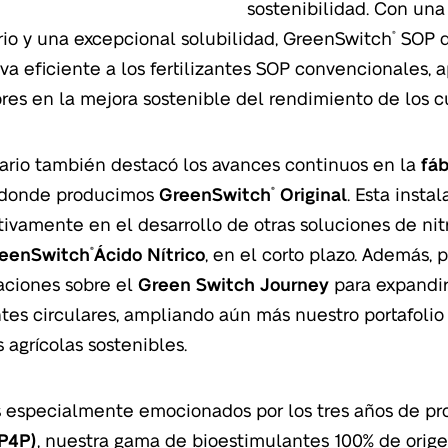
sostenibilidad. Con un
rio y una excepcional solubilidad, GreenSwitch
SOP d
®
iva eficiente a los fertilizantes SOP convencionales, 
ores en la mejora sostenible del rendimiento de los cu
ario también destacó los avances continuos en la
fáb
 donde producimos
GreenSwitch
Original
. Esta inst
®
ativamente en el desarrollo de otras soluciones de nit
eenSwitch
Ácido Nítrico
, en el corto plazo. Además,
®
aciones sobre el
Green Switch Journey
para expandi
antes circulares, ampliando aún más nuestro portafoli
s agrícolas sostenibles.
 especialmente emocionados por los tres años de p
P4P)
, nuestra gama de bioestimulantes 100% de orig