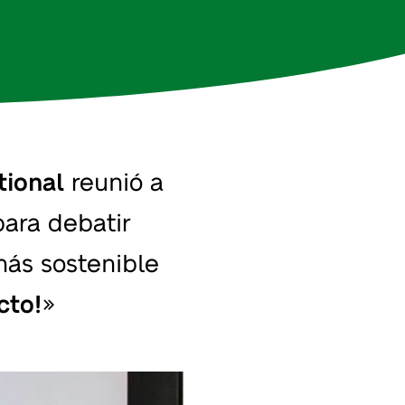
tional
reunió a
para debatir
más sostenible
cto!
»