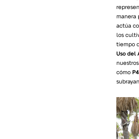
represen
manera p
actúa c
los cult
tiempo 
Uso del
nuestros
cómo
P
subrayan