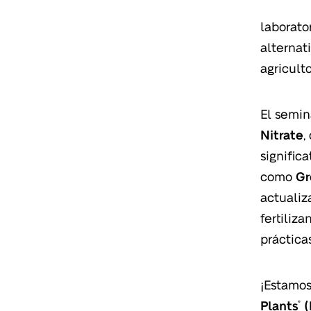
laborato
alternat
agricult
El semin
Nitrate
,
signific
como
Gr
actualiz
fertiliz
práctica
¡Estamos
Plants
(
®