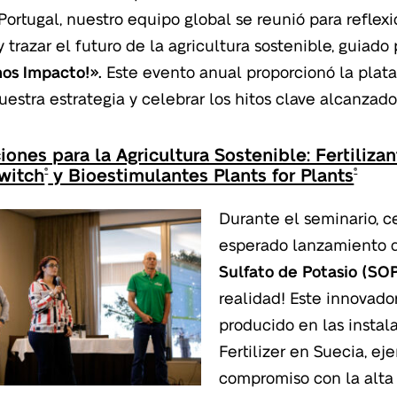
 Portugal, nuestro equipo global se reunió para reflex
y trazar el futuro de la agricultura sostenible, guiado 
os Impacto!».
Este evento anual proporcionó la plat
nuestra estrategia y celebrar los hitos clave alcanzad
iones para la Agricultura Sostenible: Fertiliza
witch
y Bioestimulantes Plants for Plants
®
®
Durante el seminario, c
esperado lanzamiento 
Sulfato de Potasio (SOP
realidad! Este innovador 
producido en las instal
Fertilizer en Suecia, ej
compromiso con la alta 