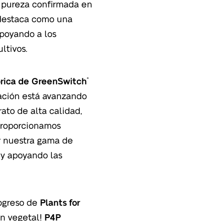
a pureza confirmada en
estaca como una
apoyando a los
ltivos.
rica de
GreenSwitch
®
alación está avanzando
rato de alta calidad,
 proporcionamos
r nuestra gama de
o y apoyando las
rogreso de
Plants for
en vegetal!
P4P