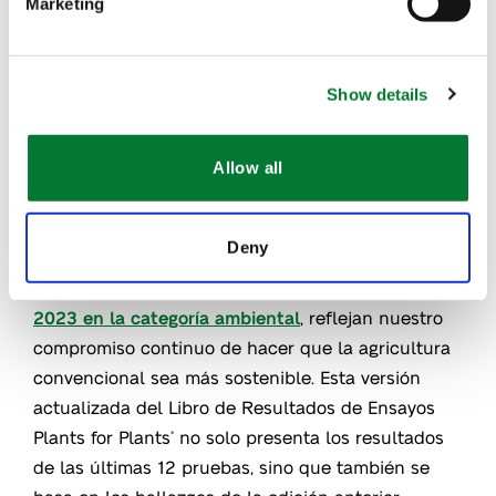
Marketing
Show details
Compromiso de Hacer la Agricultura
Allow all
Convencional Más Sostenible
Los bioestimulantes de origen vegetal Plants for
Deny
Plants
,
certificados por Ecocert para la agricultura
®
orgánica
y honrados con el
Premio LIFE de la UE
2023 en la categoría ambiental
, reflejan nuestro
compromiso continuo de hacer que la agricultura
convencional sea más sostenible. Esta versión
actualizada del Libro de Resultados de Ensayos
Plants for Plants
no solo presenta los resultados
®
de las últimas 12 pruebas, sino que también se