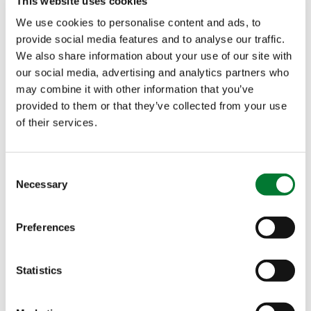
This website uses cookies
Nutrientes’ (NUE)
, mientras que para Plants for
We use cookies to personalise content and ads, to
Plants
4-Good, también es ‘
Bioestimulación,
®
provide social media features and to analyse our traffic.
Eficiencia en el Uso de Nutrientes’ (NUE)
.
We also share information about your use of our site with
Asimismo, para Plants
for Plants 4-Vita, el reclamo
®
our social media, advertising and analytics partners who
enfatiza ‘
Bioestimulación, Eficiencia en el Uso del
may combine it with other information that you’ve
Agua
‘ (WUE). Garantizar el cumplimiento del FPR
provided to them or that they’ve collected from your use
of their services.
2019/1009 es crucial para los productores, ya que
garantiza la legalidad, seguridad y confiabilidad
del producto, fomentando la confianza con los
Consent
consumidores y facilitando el acceso al mercado.
Necessary
Selection
Preferences
Statistics