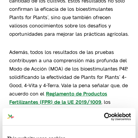
cantidad de los cultivos. Estos resultados no solo
confirman la eficacia de los bioestimulantes
Plants for Plants
, sino que también ofrecen
®
valiosos conocimientos sobre los desafíos y
oportunidades para mejorar las prácticas agrícolas.
Además, todos los resultados de las pruebas
contribuyen a una comprensión más profunda del
Modo de Acción (MOA) de los bioestimulantes P4P,
solidificando la efectividad de Plants for Plants
4-
®
Good, 4-Vita y 4-Terra. Vale la pena señalar que, de
acuerdo con el
Reglamento de Productos
Fertilizantes (FPR) de la UE 2019/1009
, los
productos Plants for Plants
cumplen totalmente
®
con la nueva ley. La
Declaración de Conformidad
Legal
de Plants for Plants
4-Terra afirma
®
‘
Bioestimulación, Eficiencia en el Uso de