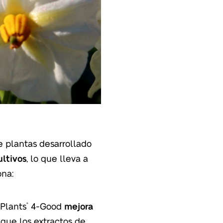
 plantas desarrollado
ultivos
, lo que lleva a
ona:
 Plants
4-Good
mejora
®
 que los extractos de