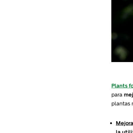
Plants f
para
mejo
plantas 
Mejora
la uti