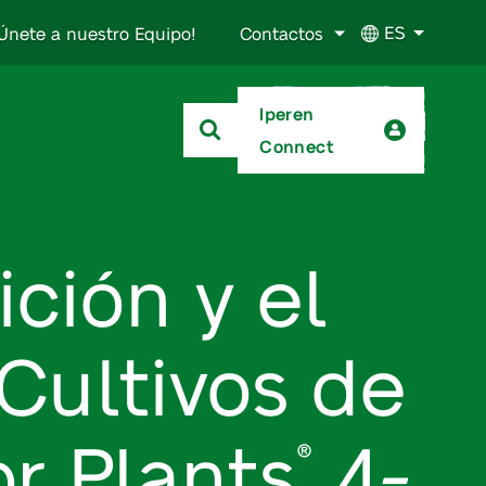
ES
Únete a nuestro Equipo!
Contactos
Iperen
Connect
ción y el
Cultivos de
or Plants
4-
®