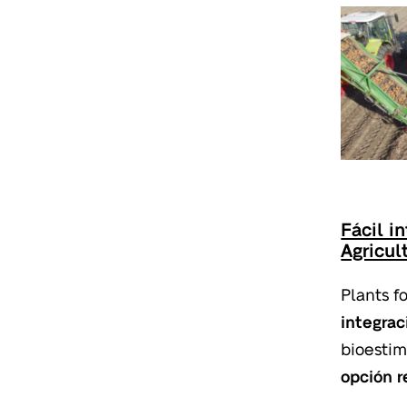
Fácil i
Agricul
Plants f
integrac
bioestim
opción r