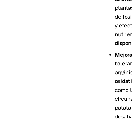
planta
de fos
y efec
nutrie
dispon
Mejora
tolera
orgáni
oxidat
como
circun
patata
desafi