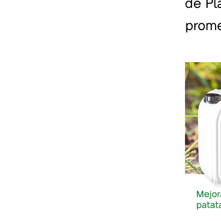
de Pl
prome