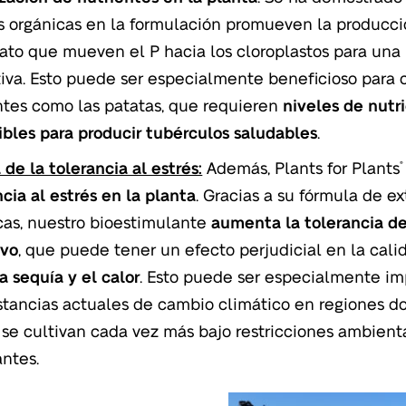
s orgánicas en la formulación promueven la producci
fato que mueven el P hacia los cloroplastos para una
tiva. Esto puede ser especialmente beneficioso para 
ntes como las patatas, que requieren
niveles de nutr
ibles para producir tubérculos saludables
.
 de la tolerancia al estrés:
Además, Plants for Plants
®
ncia al estrés en la planta
. Gracias a su fórmula de e
cas, nuestro bioestimulante
aumenta la tolerancia del
ivo
, que puede tener un efecto perjudicial en la cali
la sequía y el calor
. Esto puede ser especialmente im
stancias actuales de cambio climático en regiones do
 se cultivan cada vez más bajo restricciones ambienta
antes.