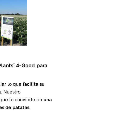
Plants
4-Good para
®
iar, lo que
facilita su
s
. Nuestro
 que lo convierte en
una
es de patatas
.