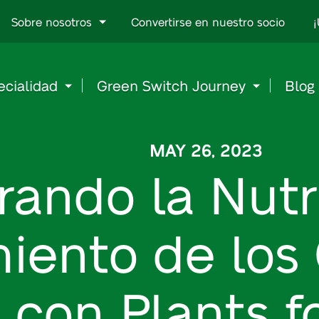
Go
Sobre nosotros
Convertirse en nuestro socio
¡
to
content
ecialidad
Green Switch Journey
Blog
MAY 26, 2023
ando la Nutri
iento de los 
 con Plants f