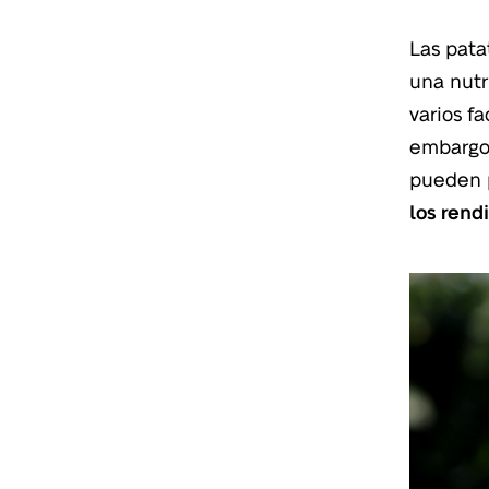
Las pata
una nutr
varios f
embargo,
pueden 
los rend