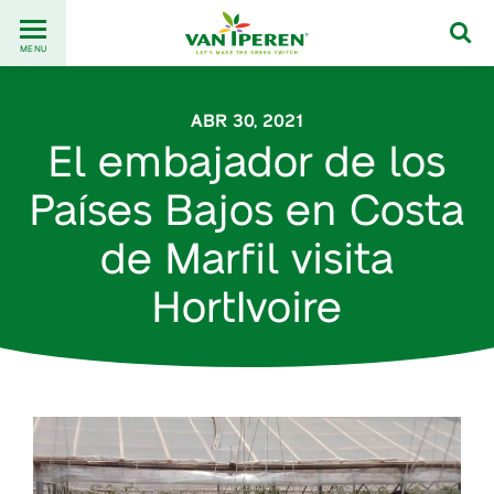
Go
Back
to
MENU
to
content
homepage
ABR 30, 2021
El embajador de los
Países Bajos en Costa
de Marfil visita
HortIvoire