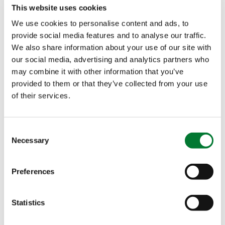
En la próxima edición, los alumnos adquirirán
This website uses cookies
mejores conocimientos sobre prácticas
We use cookies to personalise content and ads, to
agronómicas sostenibles para diversificar los tipos
provide social media features and to analyse our traffic.
de cultivos existentes en Costa de Marfil. Este
We also share information about your use of our site with
programa tendrá lugar en el centro de formación
our social media, advertising and analytics partners who
de las instalaciones del INFPA en Tiébissou.
may combine it with other information that you’ve
provided to them or that they’ve collected from your use
of their services.
Además de la enseñanza impartida en los centros
de formación, el programa incluye jornadas de
campo y visitas a explotaciones hortícolas de
Consent
Costa de Marfil para conocer las mejores prácticas
Necessary
Selection
e ingredientes utilizados por los productores. Los
módulos de formación son, entre otros, los
Preferences
siguientes:
Statistics
Construcción e instalación de invernaderos