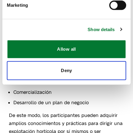
Variedades de vegetales, semillas y plántulas
Marketing
Vías de aprendizaje técnico
Fertilización, riego y sustratos
Show details
Enfermedades, plagas y protección de los
cultivos
Allow all
Mantenimiento de los cultivos y equipos
Gestión de explotaciones agrícolas
Deny
Espíritu empresarial
Compatibilidad general y analítica
Comercialización
Desarrollo de un plan de negocio
De este modo, los participantes pueden adquirir
amplios conocimientos y prácticas para dirigir una
explotación hortícola por sí mismos o ser