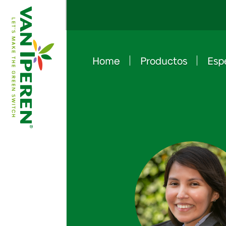
Home
Productos
Esp
e
B
a
c
k
t
o
h
o
m
e
p
a
g