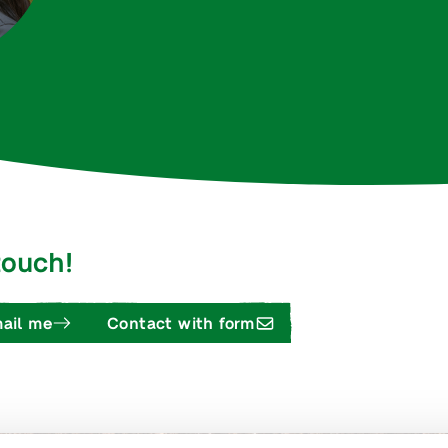
 touch!
ail me
Contact with form