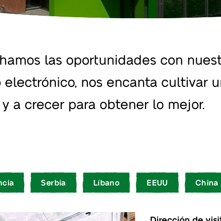
amos las oportunidades con nuestr
 electrónico, nos encanta cultivar u
 a crecer para obtener lo mejor.
ncia
Serbia
Líbano
EEUU
China
Dirección de visi