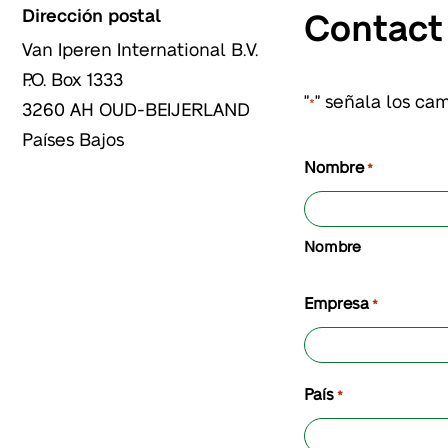
Dirección postal
Contact
Van Iperen International B.V.
P.O. Box 1333
"
" señala los ca
*
3260 AH
OUD-BEIJERLAND
Países Bajos
Nombre
*
Nombre
Empresa
*
País
*