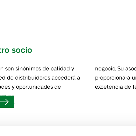
tro socio
en son sinónimos de calidad y
n la marca Van Iperen le
 red de distribuidores accederá a
incomparable con relación a la
ades y oportunidades de
excelencia de fe