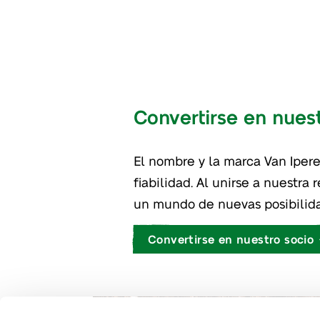
Convertirse en nues
El nombre y la marca Van Iper
negocio. Su asociación co
fiabilidad. Al unirse a nuestra
proporcionará una reputación 
un mundo de nuevas posibilid
Convertirse en nuestro socio