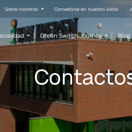
Go
Sobre nosotros
Convertirse en nuestro socio
¡
to
content
ecialidad
Green Switch Journey
Blog
Contacto