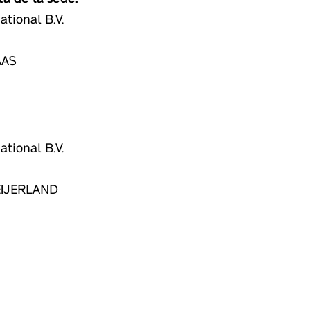
ational B.V.
AAS
ational B.V.
EIJERLAND