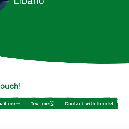
 touch!
ail me
Text me
Contact with form