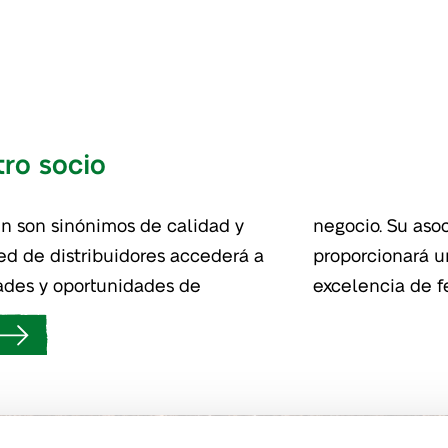
tro socio
en son sinónimos de calidad y
n la marca Van Iperen le
 red de distribuidores accederá a
incomparable con relación a la
ades y oportunidades de
excelencia de fe