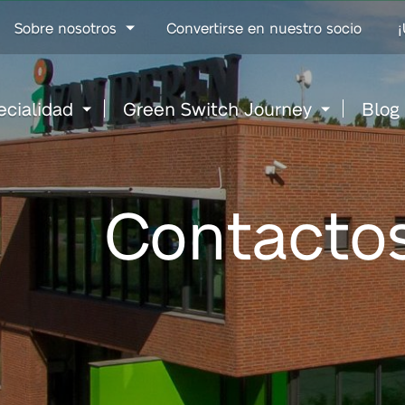
Go
Sobre nosotros
Convertirse en nuestro socio
¡
to
content
ecialidad
Green Switch Journey
Blog
Contacto