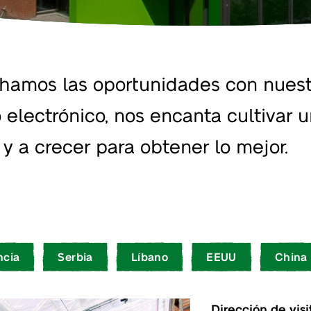
amos las oportunidades con nuestr
 electrónico, nos encanta cultivar u
 a crecer para obtener lo mejor.
ncia
Serbia
Líbano
EEUU
China
Dirección de visi