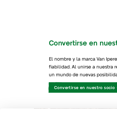
Convertirse en nues
El nombre y la marca Van Iper
negocio. Su asociación co
fiabilidad. Al unirse a nuestra
proporcionará una reputación 
un mundo de nuevas posibilid
Convertirse en nuestro socio