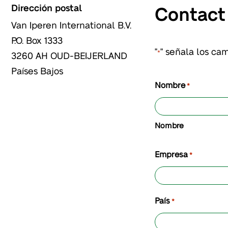
Dirección postal
Contact
Van Iperen International B.V.
P.O. Box 1333
"
" señala los ca
*
3260 AH
OUD-BEIJERLAND
Países Bajos
Nombre
*
Nombre
Empresa
*
País
*