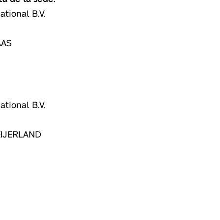
ational B.V.
AAS
ational B.V.
EIJERLAND