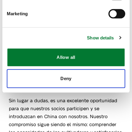
Marketing
Al exportar este conocimiento y experiencia,
podemos ofrecer fertilizantes especializados, como
nuestra gama de productos a base de algas
Show details
orgánicas,
FoliaStim
,
o nuestra
tecnología Iperen
®
IPE
.
Estas soluciones son muy apreciadas en uno
®
Allow all
de los países más problemáticos en lo que
respecta a la utilización de la tierra, la mala
calidad, el agotamiento del suelo, y el cambio
Deny
climático.
Sin lugar a dudas, es una excelente oportunidad
para que nuestros socios participen y se
introduzcan en China con nosotros. Nuestro
compromiso sigue siendo el mismo: comprender