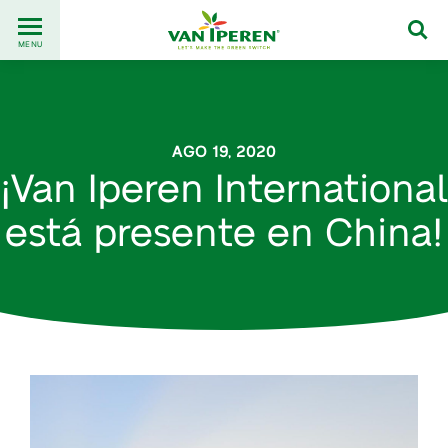
Go
Back
to
MENU
to
content
homepage
AGO 19, 2020
¡Van Iperen International
está presente en China!