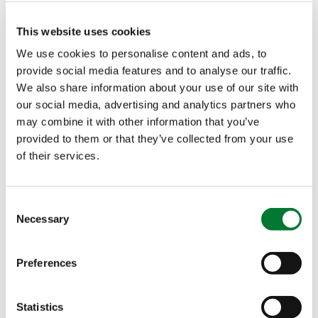
de árboles frutales. Nuestras instalaciones de
This website uses cookies
fabricación de fertilizantes solubles y líquidos en
We use cookies to personalise content and ads, to
los Países Bajos y nuestra red mundial de socios
provide social media features and to analyse our traffic.
estratégicos también forman parte de nuestra
We also share information about your use of our site with
identidad.
our social media, advertising and analytics partners who
may combine it with other information that you’ve
provided to them or that they’ve collected from your use
of their services.
Consent
Necessary
Selection
Preferences
Statistics