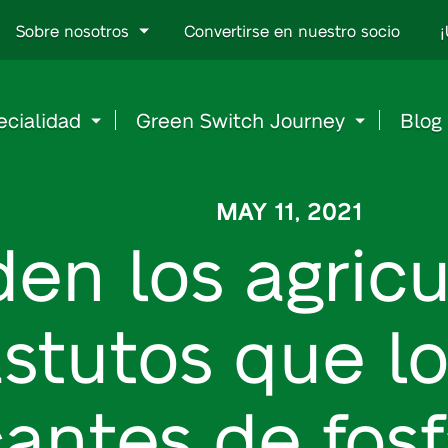
Go
Sobre nosotros
Convertirse en nuestro socio
¡
to
content
ecialidad
Green Switch Journey
Blog
MAY 11, 2021
en los agricu
stutos que l
cantes de fosf