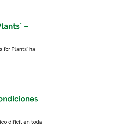
Plants
–
®
 for Plants
ha
®
condiciones
co difícil en toda