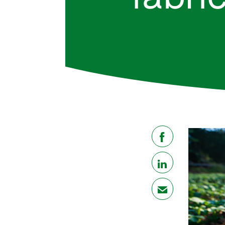
share
share
mail