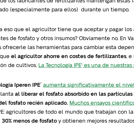
ue los fabricantes de fertilizantes mantengan estas 
do (especialmente para ellos) durante un tiempo.
ca eso que el agricultor tiene que aceptar y pagar los 
antes de fosfato y otros insumos? Obviamente no. En Va
ofrecerle las herramientas para cambiar esta depe
r que
el agricultor ahorre en costes de fertilizantes
, e
ón de cultivos.
La Tecnología IPE
es una de nuestras 
®
logía Iperen IPE
aumenta significativamente el nivel
®
planta
al liberar el fosfato absorbido en las partículas
 del fosfato recién aplicado.
Muchos ensayos científic
PE: agricultores de todo el mundo que trabajan con la
 30% menos de fosfato
y obtienen mejores resultados