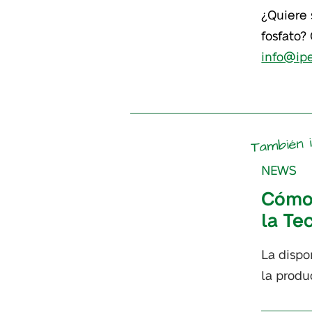
¿Quiere 
fosfato?
info@ip
También 
NEWS
Cómo 
la Te
La dispo
la produ