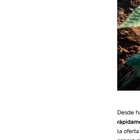
Desde h
rápidam
la ofert