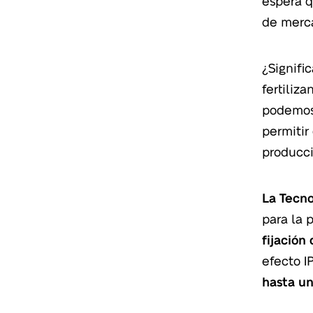
espera q
de merca
¿Signifi
fertiliz
podemos 
permiti
producci
La Tecno
para la 
fijación
efecto I
hasta un