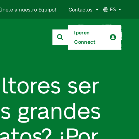
ES
Únete a nuestro Equipo!
Contactos
Iperen
Connect
ltores ser
os grandes
atos? ¡Por