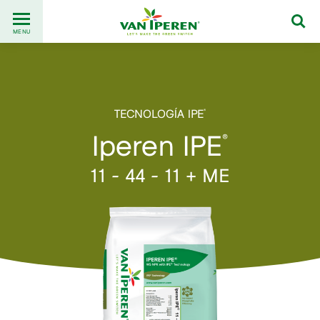
Go
Back
to
MENU
to
content
homepage
TECNOLOGÍA IPE
®
Iperen IPE
®
11 - 44 - 11 + ME