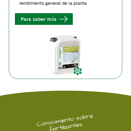
rendimiento general de la planta
Para saber mảs
Cono
ci
miento sobre
fertilizantes