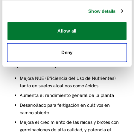
Show details
Estas buscando aumentar de la
eficiencia de Fosfato utilizando
Allow all
fertilizantes liquidos?
Deny
Iperen IPE
Líquido 3 - 9 - 0 + Zn
®
Mejora NUE (Eficiencia del Uso de Nutrientes)
tanto en suelos alcalinos como ácidos
Aumenta el rendimiento general de la planta
Desarrollado para fertigación en cultivos en
campo abierto
Mejora el crecimiento de las raíces y brotes con
germinaciones de alta calidad, y potencia el