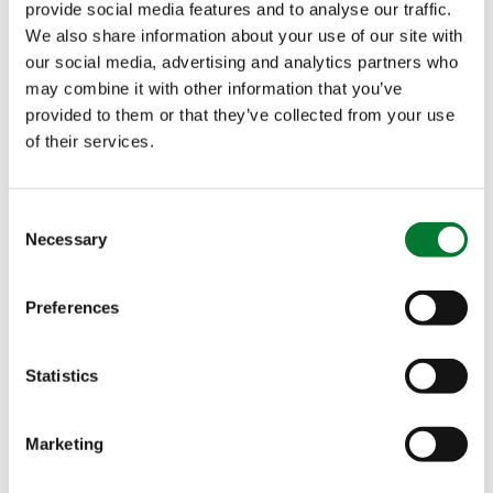
producción
provide social media features and to analyse our traffic.
certificado conforme
We also share information about your use of our site with
a ISO 9001:2015
our social media, advertising and analytics partners who
may combine it with other information that you’ve
Fácil de manipular,
provided to them or that they’ve collected from your use
disolver y aplicar
of their services.
Consent
Dosificación
Necessary
Selection
Descargar
Preferences
Más información
Statistics
Otras soluciones
Marketing