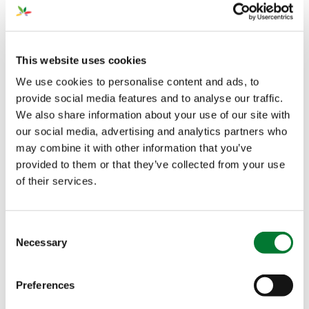
vitalidad de la planta.
Una imagen convincente mientras comparamos el
This website uses cookies
cultivo tratado con el no tratado. Podemos
observar las diferencias en
la densidad del
We use cookies to personalise content and ads, to
sistema radicular, la resistencia del tallo, el
provide social media features and to analyse our traffic.
We also share information about your use of our site with
tamaño de las hojas y, en última instancia, el
our social media, advertising and analytics partners who
tamaño y la abundancia de la cosecha.
may combine it with other information that you’ve
provided to them or that they’ve collected from your use
of their services.
Consent
Necessary
Selection
Preferences