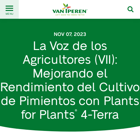
Go
Back
to
MENU
to
content
homepage
NOV 07, 2023
La Voz de los
Agricultores (VII):
Mejorando el
Rendimiento del Cultivo
de Pimientos con Plants
for Plants
4-Terra
®