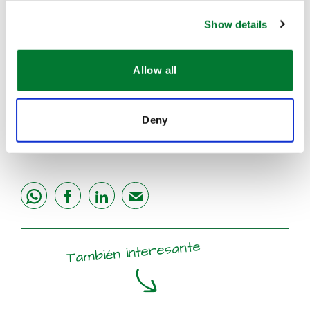
inspira a sus equipos a sobresalir y fomenta
una
cultura de innovación, colaboración y mejora
Show details
continua
dentro de Van Iperen International.
Allow all
Descubra cómo Van Iperen International está
haciendo que la agricultura convencional sea más
Deny
sostenible a través de la innovación.
¡Haga clic
aquí para leer la entrevista completa!
share
share
share
mail
También interesante