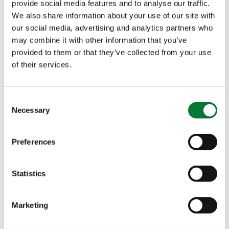
provide social media features and to analyse our traffic.
We also share information about your use of our site with
our social media, advertising and analytics partners who
may combine it with other information that you’ve
provided to them or that they’ve collected from your use
of their services.
Consent
Necessary
Selection
Preferences
Statistics
A lo largo de la entrevista, Erik revela su enfoque
Marketing
de liderazgo. Guiado por principios fundamentales,