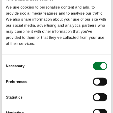
Nombre
*
Van Iperen
We use cookies to personalise content and ads, to
International B.V.
provide social media features and to analyse our traffic.
We also share information about your use of our site with
P.O. Box 1333
Nombre
our social media, advertising and analytics partners who
3260 AH
OUD-
may combine it with other information that you’ve
BEIJERLAND
provided to them or that they’ve collected from your use
Países Bajos
of their services.
Apellidos
T. +31 186 57 88 88
Consent
E.
info@iperen.com
Empresa
*
Necessary
Selection
Preferences
Actividad
*
Statistics
País
*
Marketing