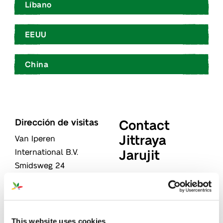
Líbano
EEUU
China
Dirección de visitas
Contact
Jittraya
Van Iperen
Jarujit
International B.V.
Smidsweg 24
3273 LK
WESTMAAS
"
" señala los campos
*
Países Bajos
obligatorios
Dirección postal
This website uses cookies