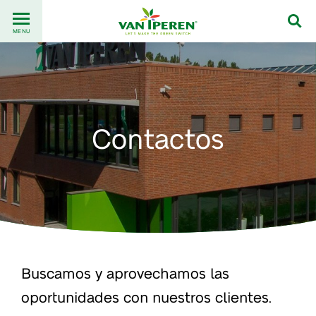
Go
Back
to
MENU
to
content
homepage
Contactos
Buscamos y aprovechamos las
oportunidades con nuestros clientes.