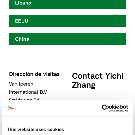
Líbano
EEUU
China
Dirección de visitas
Contact Yichi
Zhang
Van Iperen
International B.V.
Smidsweg 24
"
" señala los campos
*
3273 LK
WESTMAAS
obligatorios
Países Bajos
Nombre
This website uses cookies
*
Dirección postal