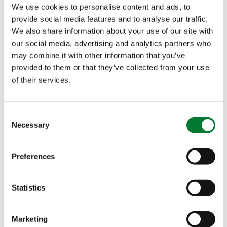
We use cookies to personalise content and ads, to
Van Iperen
provide social media features and to analyse our traffic.
International B.V.
Nombre
We also share information about your use of our site with
P.O. Box 1333
our social media, advertising and analytics partners who
3260 AH
OUD-
may combine it with other information that you’ve
BEIJERLAND
provided to them or that they’ve collected from your use
of their services.
Apellidos
Países Bajos
T. +31 186 57 88 88
Empresa
*
Consent
E.
info@iperen.com
Necessary
Selection
Preferences
Actividad
*
Statistics
País
*
Marketing