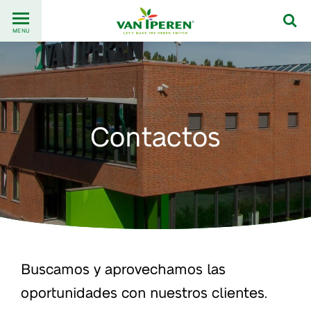
Go
Back
to
MENU
to
content
homepage
Contactos
Buscamos y aprovechamos las
oportunidades con nuestros clientes.