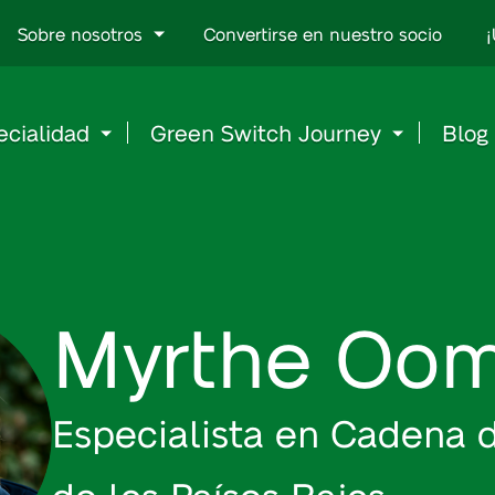
Go
Sobre nosotros
Convertirse en nuestro socio
¡
to
content
ecialidad
Green Switch Journey
Blog
Myrthe Oo
Especialista en Cadena d
de los Países Bajos