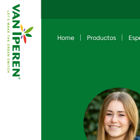
Home
Productos
Esp
e
B
a
c
k
t
o
h
o
m
e
p
a
g