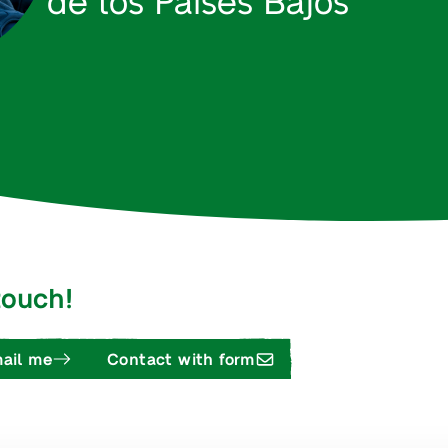
 touch!
ail me
Contact with form