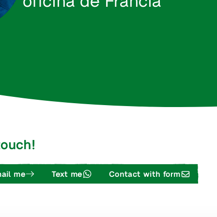
 touch!
ail me
Text me
Contact with form