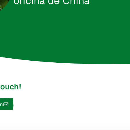
 touch!
rm