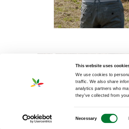
This website uses cookie
We use cookies to personal
traffic. We also share info
analytics partners who may
they’ve collected from your
2026 Van Iperen International
Infor
©
Consent
Necessary
Selection