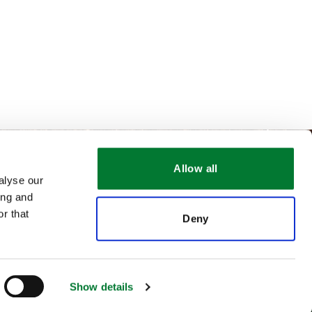
Allow all
alyse our
ing and
r that
Deny
wsletter
¡Únete a nuestro Equipo!
Show details