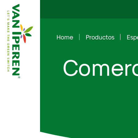
Home
Productos
Esp
e
B
a
c
k
t
o
h
o
m
e
p
a
g
Comerc