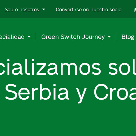
Go
Sobre nosotros
Convertirse en nuestro socio
¡
to
content
ecialidad
Green Switch Journey
Blog
ializamos so
Serbia y Cro