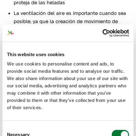
proteja de las heladas
La ventilación del aire es importante cuando sea
posible, ya que la creación de movimiento de
aire evitará la formación de escarcha.
Mantenga la tierra húmeda, ya que retiene más
calor que la seca
This website uses cookies
Bañe sus plantas: la noche antes de que llegue
We use cookies to personalise content and ads, to
la helada, rocíe sus plantas con agua
provide social media features and to analyse our traffic.
Buen manejo de la nutrición vegetal
We also share information about your use of our site with
our social media, advertising and analytics partners who
may combine it with other information that you’ve
provided to them or that they’ve collected from your use
of their services.
Consent
Necessary
Selection