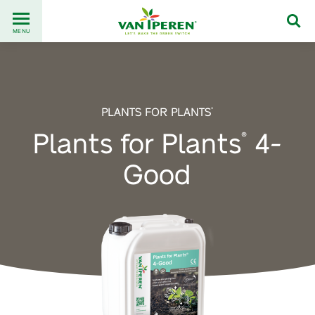
Go
Back
to
MENU
to
content
homepage
PLANTS FOR PLANTS
®
Plants for Plants
4-
®
Good