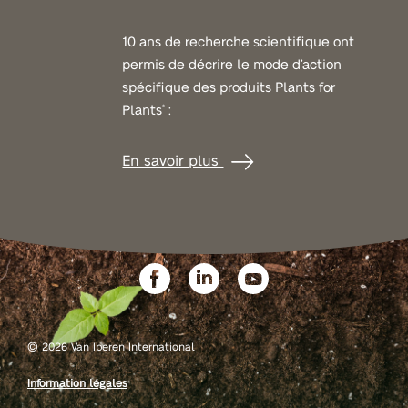
10 ans de recherche scientifique ont
permis de décrire le mode d’action
spécifique des produits Plants for
Plants
:
®
En savoir plus
©
2026 Van Iperen International
Information légales