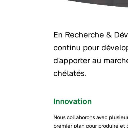
En Recherche & Dév
continu pour dévelop
d’apporter au march
chélatés.
Innovation
Nous collaborons avec plusieur
sur les engrais au cours des 
premier plan pour produire et
principal partenaire pour l