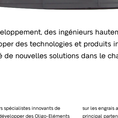
eloppement, des ingénieurs hautem
per des technologies et produits i
é de nouvelles solutions dans le c
s spécialistes innovants de
20 dernières années. Notre
 développer des Oligo-Eléments
es Oligo-Eléments a développé