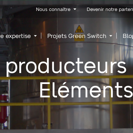
Go
Nous connaître
Devenir notre parten
to
content
e expertise
Projets Green Switch
Blo
 producteurs 
Elément