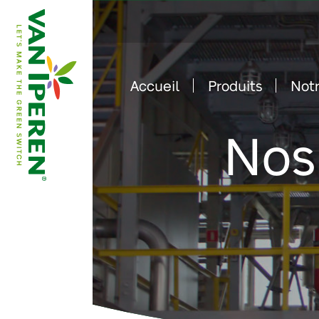
Accueil
Produits
Notr
e
B
a
c
k
t
o
h
o
m
e
p
a
g
Nos