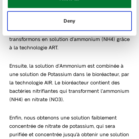
température de l'Ammonium (NH4) pour le
transformer en Ammoniac (NH3). Nous appelons
Deny
ce processus le « stripping » du digestat. Nous
capturons l'ammoniac volatil (NH3) et le
transformons en solution d'ammonium (NH4) grâce
à la technologie ART.
Ensuite, la solution d'Ammonium est combinée à
une solution de Potassium dans le bioréacteur, par
la technologie AIR. Le bioréacteur contient des
bactéries nitrifiantes qui transforment l'ammonium
(NH4) en nitrate (NO3).
Enfin, nous obtenons une solution faiblement
concentrée de nitrate de potassium, qui sera
purifiée et concentrée jusqu'à obtenir une solution