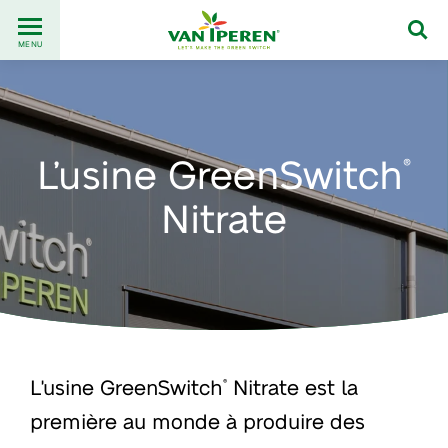
Go
Back
to
MENU
to
content
homepage
L’usine GreenSwitch
®
Nitrate
L'usine GreenSwitch
Nitrate est la
®
première au monde à produire des