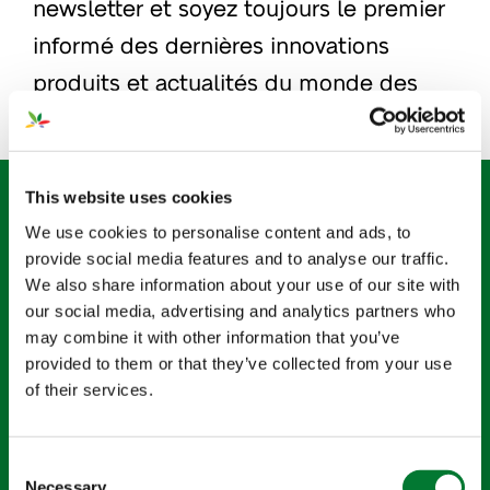
newsletter et soyez toujours le premier
informé des dernières innovations
produits et actualités du monde des
affaires chez Van Iperen.
Inscrivez-vous à notre
This website uses cookies
newsletter
We use cookies to personalise content and ads, to
provide social media features and to analyse our traffic.
«
» indique les champs nécessaires
*
We also share information about your use of our site with
our social media, advertising and analytics partners who
may combine it with other information that you’ve
Nom
*
provided to them or that they’ve collected from your use
of their services.
Prénom
Consent
Necessary