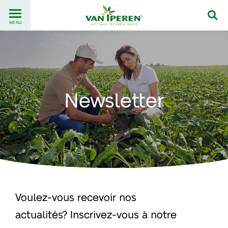
Go
Back
to
MENU
to
content
homepage
Newsletter
Voulez-vous recevoir nos
actualités? Inscrivez-vous à notre