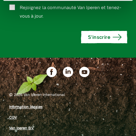
Accept
Rejoignez la communauté Van Iperen et tenez-
vous à jour.
contacting
*
S'inscrire
©
2026 Van Iperen International
Information légales
CGV
Van Iperen B.V.