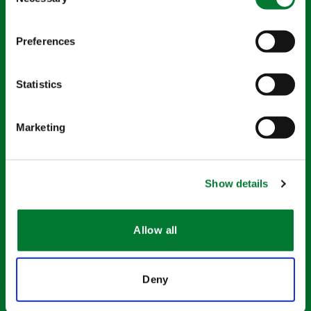
Selection
Nom
Preferences
Email
*
Statistics
Marketing
Pays
*
Show details
Département
*
Allow all
Société
*
Deny