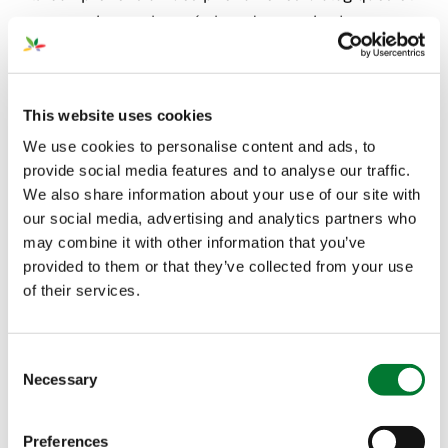
agronomiques observés lors des essais et
augmentent les performances des cultures.
Modes d’action
This website uses cookies
We use cookies to personalise content and ads, to
provide social media features and to analyse our traffic.
Plants for Plants
4-Good
®
We also share information about your use of our site with
our social media, advertising and analytics partners who
Plants for Plants
4-Vita
®
may combine it with other information that you’ve
provided to them or that they’ve collected from your use
of their services.
Plants for Plants
4-Terra
®
Consent
Necessary
Selection
Les modes d'action des
produits Plants for Plants
®
Preferences