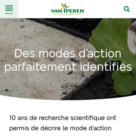
Go
Back
to
MENU
to
content
homepage
Des modes d’action
parfaitement identifiés
10 ans de recherche scientifique ont
permis de décrire le mode d'action