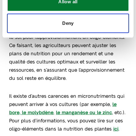
Allow all
qui sera utilisé par la plante.
Apprenez à choisir
un chélate de fer ici
.
Deny
Van Iperen recommande d’analyser régulièrement
le sol pour l’approvisionnement en oligo-éléments.
Ce faisant, les agriculteurs peuvent ajuster les
plans de nutrition pour un rendement et une
qualité des cultures optimaux et surveiller les
ressources, en s’assurant que l’approvisionnement
du sol reste en équilibre.
Il existe d’autres carences en micronutriments qui
peuvent arriver à vos cultures (par exemple,
le
bore, le molybdène
,
le manganèse ou le zinc
, etc.).
Pour plus d’informations, vous pouvez lire sur ces
oligo-éléments dans la nutrition des plantes
ici
.