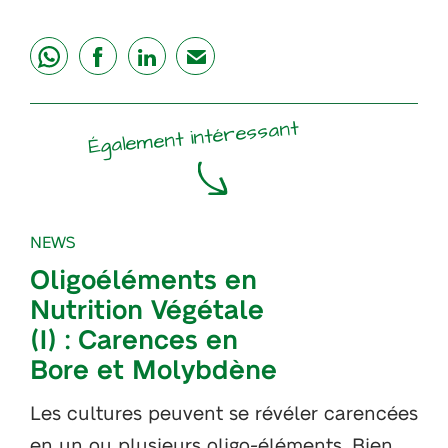
share
share
share
mail
Également intéressant
NEWS
Oligoéléments en
Nutrition Végétale
(I) : Carences en
Bore et Molybdène
Les cultures peuvent se révéler carencées
en un ou plusieurs oligo-éléments. Bien