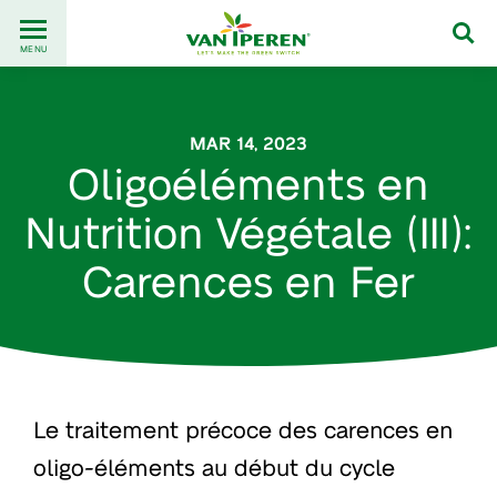
Go
Back
to
MENU
to
content
homepage
MAR 14, 2023
Oligoéléments en
Nutrition Végétale (III):
Carences en Fer
Le traitement précoce des carences en
oligo-éléments au début du cycle