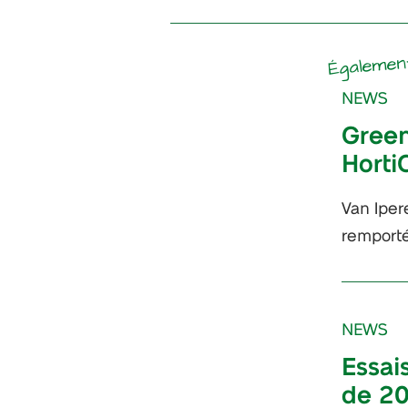
Égalemen
NEWS
Gree
Horti
Van Iper
remporté
NEWS
Essai
de 2