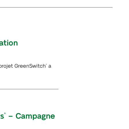
ation
 projet GreenSwitch
a
®
ts
– Campagne
®