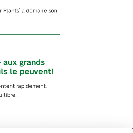
or Plants
a démarré son
®
e aux grands
ls le peuvent!
entent rapidement.
uilibre…