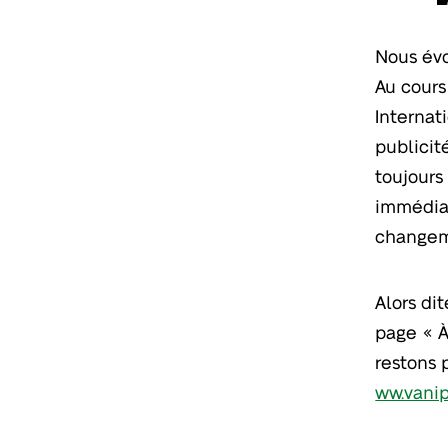
Nous évo
Au cours
Internat
publicit
toujours
immédiat
changem
Alors di
page « À
restons p
ww.vani