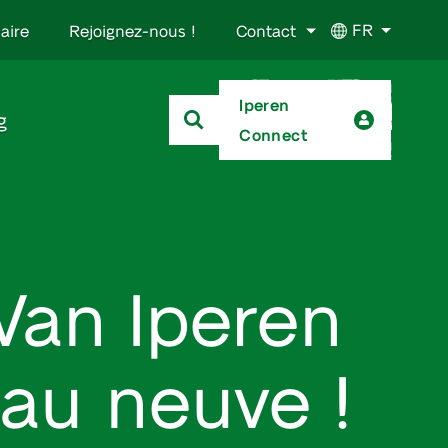
FR
aire
Rejoignez-nous !
Contact
Iperen
g
Connect
 Van Iperen
eau neuve !