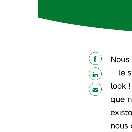
Nous 
share
– le 
share
look 
mail
que n
exist
nous 