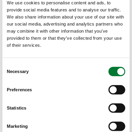
We use cookies to personalise content and ads, to
des principaux pays agricoles nous rend fiers.
provide social media features and to analyse our traffic.
Nous sommes impatients de contribuer
à
We also share information about your use of our site with
développer
une agriculture plus durable avec
les
our social media, advertising and analytics partners who
nouveaux produits GreenSwitch
. »
may combine it with other information that you’ve
provided to them or that they’ve collected from your use
Au cours de la cérémonie diffusée en direct, Marc
of their services.
van Oers -directeur des innovations chez Van
Iperen International- a présenté GreenSwitch
à un
®
Consent
jury. Après son discours de présentation, Marc a
Necessary
Selection
souligné l’importance de ce projet aujourd’hui : «
Le défi à relever est sans précédent. Chez Van
Preferences
Iperen International, nous pensons que les
développements dont nous avons besoin dans
l’agriculture reposent beaucoup sur un modèle
Statistics
circulaire, pouvant réduire les émissions et
améliorer la valorisation les co-produits de
Marketing
l’agriculture et d’autres industries.
Et c’est