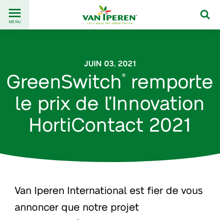
Go
Back
to
MENU
to
content
homepage
JUIN 03, 2021
GreenSwitch
remporte
®
le prix de l’Innovation
HortiContact 2021
Van Iperen International est fier de vous
annoncer que notre projet