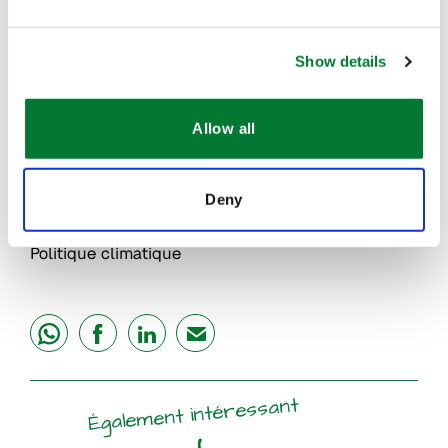
exactement ce que GreenSwitch
fait
.
®
Show details
Vous voulez savoir pourquoi le procédé
GreenSwitch
est si innovant ? Cliquez ici et
®
Allow all
découvrez:
www.vaniperen.com/greenswitch
Ce projet a été rendu possible par le ministère
Deny
néerlandais des Affaires économiques et de la
Politique climatique
share
share
share
mail
Également intéressant