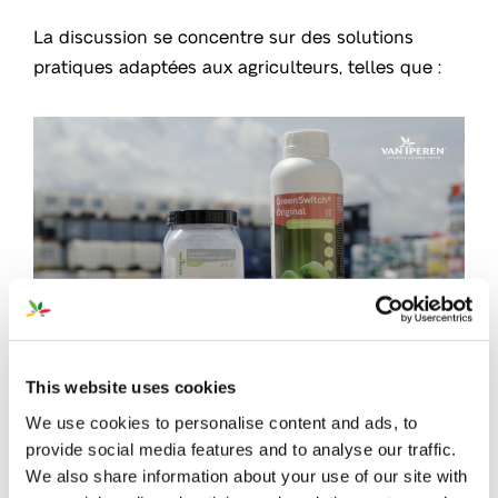
La discussion se concentre sur des solutions
pratiques adaptées aux agriculteurs, telles que :
This website uses cookies
GreenSwitch
Sulfate de Potassium (SOP)
et
®
We use cookies to personalise content and ads, to
GreenSwitch
Original
: Ces fertilisants
®
provide social media features and to analyse our traffic.
circulaires offrent
une alternative durable aux
We also share information about your use of our site with