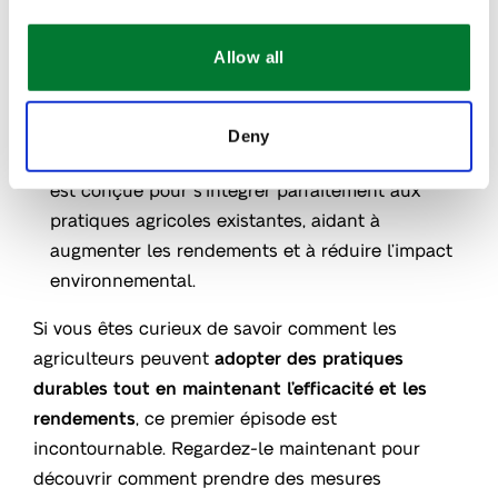
Plants for Plants
: Cette gamme de
®
biostimulants 100 % d’origine végétale offre un
Allow all
moyen naturel d’améliorer la résilience et la
croissance des cultures
. Développée pour
soutenir les agriculteurs avec des solutions
Deny
fiables et éprouvées, la gamme Plants for Plants
®
est conçue pour s’intégrer parfaitement aux
pratiques agricoles existantes, aidant à
augmenter les rendements et à réduire l’impact
environnemental.
Si vous êtes curieux de savoir comment les
agriculteurs peuvent
adopter des pratiques
durables tout en maintenant l’efficacité et les
rendements
, ce premier épisode est
incontournable. Regardez-le maintenant pour
découvrir comment prendre des mesures