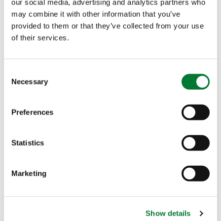
options traditionnelles
, réduisant l’empreinte
our social media, advertising and analytics partners who
carbone tout en fournissant des nutriments
may combine it with other information that you’ve
provided to them or that they’ve collected from your use
essentiels aux cultures. La gamme GreenSwitch
®
of their services.
utilise des méthodes de
production avancées
pour réduire les déchets et promouvoir
l’agriculture circulaire
, s’alignant avec les
Consent
objectifs de durabilité.
Necessary
Selection
Preferences
Statistics
Marketing
Show details