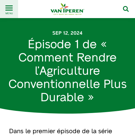
Go
Back
to
MENU
to
content
homepage
SEP 12, 2024
Épisode 1 de «
Comment Rendre
l’Agriculture
Conventionnelle Plus
Durable »
Dans le premier épisode de la série