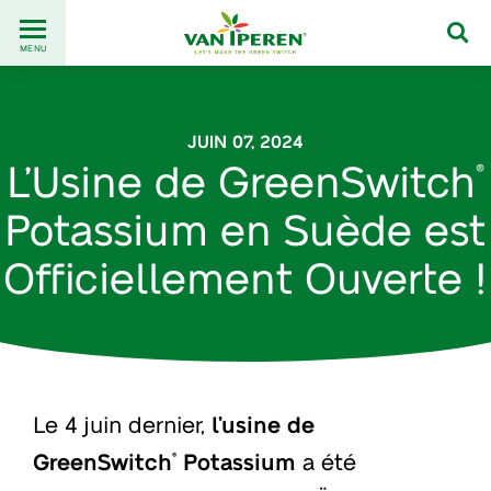
Go
Back
to
MENU
to
content
homepage
JUIN 07, 2024
L’Usine de GreenSwitch
®
Potassium en Suède est
Officiellement Ouverte !
Le 4 juin dernier,
l’usine de
GreenSwitch
Potassium
a été
®