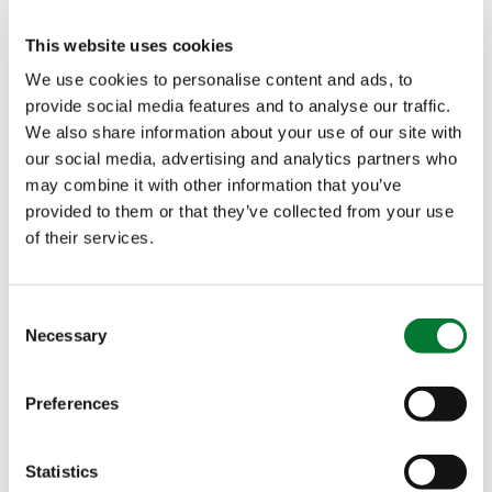
déchets industriels comme intrants pour produire
This website uses cookies
le GreenSwitch
SOP, notre nouvel engrais
®
circulaire de Sulfate de Potassium
. Ce produit est
We use cookies to personalise content and ads, to
provide social media features and to analyse our traffic.
non seulement pur et entièrement soluble dans
We also share information about your use of our site with
l’eau, mais il possède également des émissions
our social media, advertising and analytics partners who
significativement réduites, ce qui le rend parfait
may combine it with other information that you’ve
pour les applications foliaires et fertirrigation.
provided to them or that they’ve collected from your use
of their services.
Lors de la cérémonie,
Jakob Liedberg
, fondateur et
PDG de Cinis Fertilizer, a partagé quelques mots : «
Consent
Merci à tous ceux qui ont rendu possible
Necessary
Selection
l’inauguration aujourd’hui de la première
installation de production de Cinis Fertilizer
. Je
Preferences
suis fier de ce que nous avons accompli et
reconnaissant pour le soutien que j’ai reçu depuis
le début de l’entreprise. Aujourd’hui, nous avons
Statistics