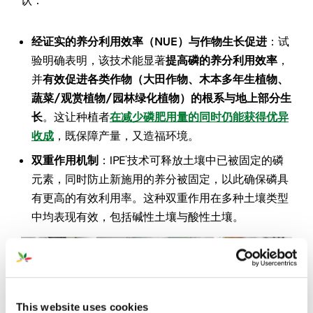
经证实的
养分利用效率（NUE）
与
作物生长
促进
：试
验明确表明，该技术能显著
提高磷的养分利用效率
，
并
有效促进各类作物（大田作物、木本多年生植物
、
蔬菜/观赏植物/园林绿化植物
）
的根系与地上部分生
长
。这让种植者
在减少磷肥用量的同时仍能获得优异
收成
，既保障产量，又造福环境。
双重作用机制
：IPE
技术可释放土壤中已被固定的磷
®
元素，同时防止新施用的养分被固定，以此确保磷具
有更高的有效利用率。这种双重作用在多种土壤类型
中均表现有效，包括碱性土壤与酸性土壤。
This website uses cookies