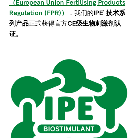
（European Union Fertilising Products
Regulation (FPR)
）
，我们的
IPE
技术
系
®
列
产品
正式获得官方
CE
级
生物刺激剂
认
证
。