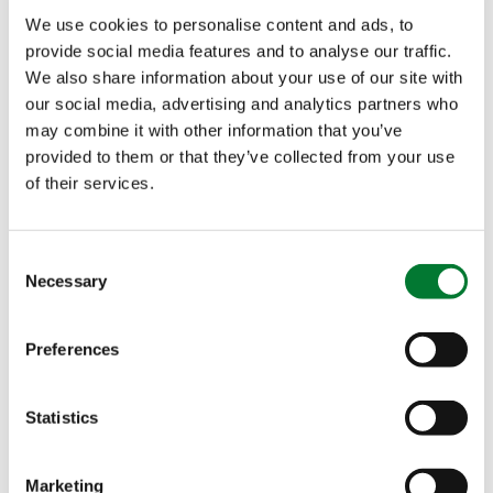
We use cookies to personalise content and ads, to
provide social media features and to analyse our traffic.
We also share information about your use of our site with
our social media, advertising and analytics partners who
这项CE认证对种植者意味着什么?
may combine it with other information that you’ve
provided to them or that they’ve collected from your use
IPE
技术系列产品获得CE级生物刺激剂认证，这不仅是
®
of their services.
一项监管批准，更是一项重大变革，让种植者直接受
益：
Consent
Necessary
Selection
信任
标志
：
CE标志
是欧盟对产品的官方背书，意味
着易普润的IPE
技术安全、优质，且最重要的是——
®
Preferences
效果显著
。当您看到这一标志，就会知道我们关于养
分利用效率（NUE）的声明已经得到了欧洲最高标准
的支持，并已通过欧洲肥料协会
（EFCI）
的官方验
Statistics
证。
全系列合规
：这项
认证的IPE
技术
现已应用于我们
所
®
Marketing