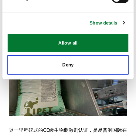
有的固体和液体产品
。无论您选择何种形态的产品，
都能享受产品带来的磷增效效果。
Show details
官方声明
：我们IPE
技术系列产品在整个欧洲市场所
®
宣称的
养分利用效率（NUE）
，让我们的合作伙伴对
产品的价值和性能抱有十足的信心。
Allow all
Deny
这一里程碑式的CE级生物刺激剂认证，是易普润国际在