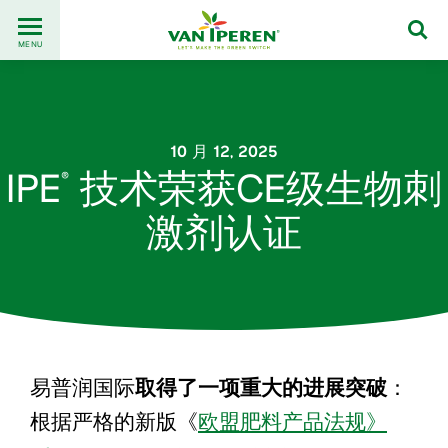
Go
Back
to
MENU
to
content
homepage
10 月 12, 2025
IPE
技术荣获CE级生物刺
®
激剂认证
易普润国际
取得了一项重大
的进展
突破
：
根据严格的新版《
欧盟肥料产品法规》