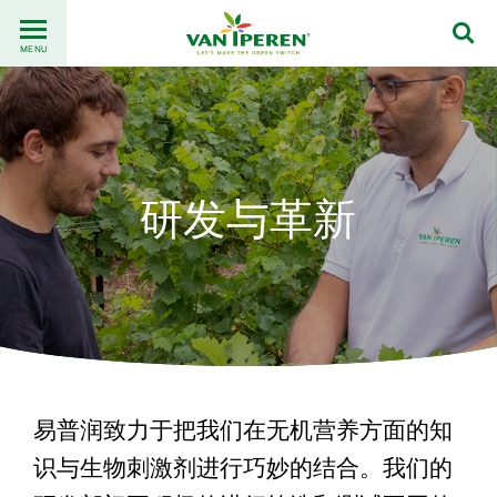
Go
Back
to
MENU
to
content
homepage
研发与革新
易普润致力于把我们在无机营养方面的知
识与生物刺激剂进行巧妙的结合。我们的