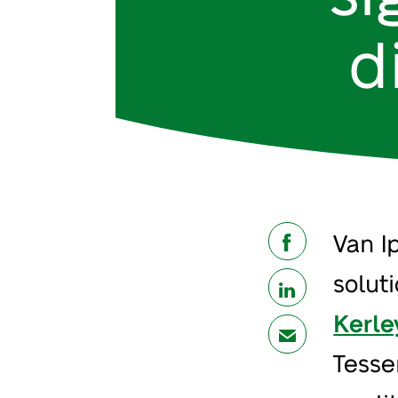
d
Van I
share
soluti
share
Kerle
mail
Tesse