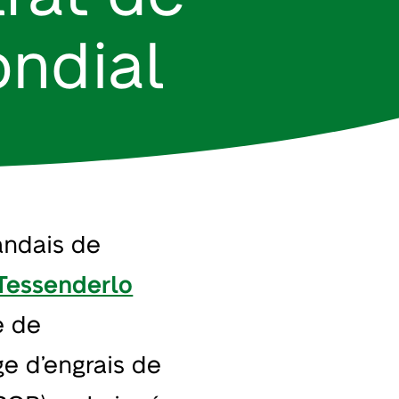
ondial
andais de
Tessenderlo
e de
e d’engrais de