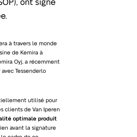
SOP), ont signé
e.
era à travers le monde
usine de Kemira à
Kemira Oyj, a récemment
P avec Tessenderlo
.
tiellement utilisé pour
es clients de Van Iperen
alité optimale produit
ien avant la signature
 le cadre de ce