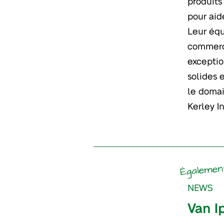
produits
pour aid
Leur équ
commerci
exceptio
solides 
le domai
Kerley I
Égalemen
NEWS
Van I