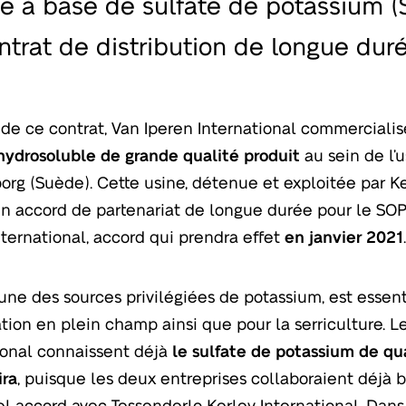
té à base de sulfate de potassium (
ntrat de distribution de longue duré
 de ce contrat, Van Iperen International commercialis
ydrosoluble de grande qualité produit
au sein de l’
org (Suède). Cette usine, détenue et exploitée par 
n accord de partenariat de longue durée pour le SO
nternational, accord qui prendra effet
en janvier 2021
l’une des sources privilégiées de potassium, est essen
gation en plein champ ainsi que pour la serriculture. L
ional connaissent déjà
le sulfate de potassium de qu
ira
, puisque les deux entreprises collaboraient déjà b
l accord avec Tessenderlo Kerley International. Dans