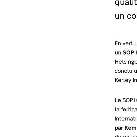
quali
un co
En vertu
un SOP h
Helsingb
conclu u
Kerley I
Le SOP, 
la ferti
Internat
par Kem
du nouve