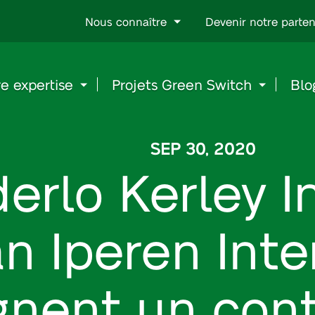
Go
Nous connaître
Devenir notre parten
to
content
e expertise
Projets Green Switch
Blo
SEP 30, 2020
erlo Kerley I
an Iperen Inte
gnent un cont