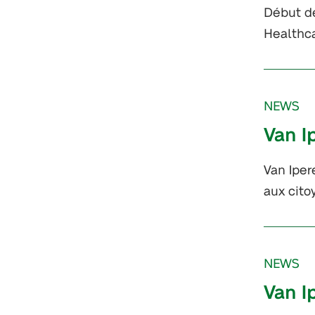
Début dé
Healthca
NEWS
Van I
Van Iper
aux cito
NEWS
Van I