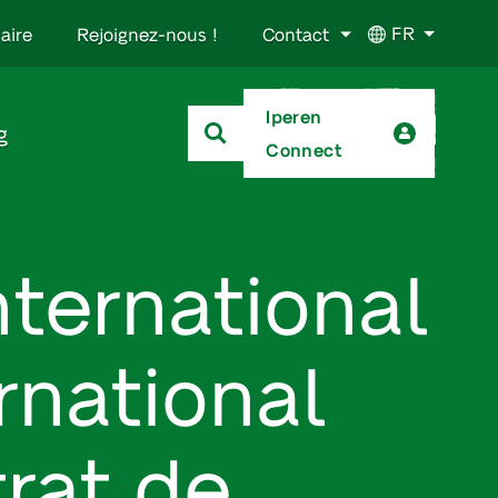
FR
aire
Rejoignez-nous !
Contact
Iperen
g
Connect
nternational
rnational
rat de