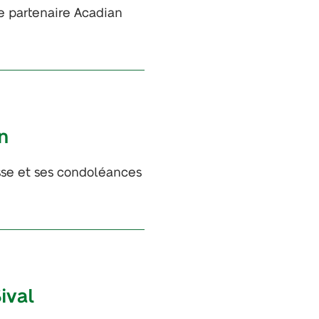
e partenaire Acadian
n
esse et ses condoléances
ival