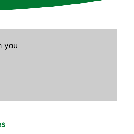
n you
és