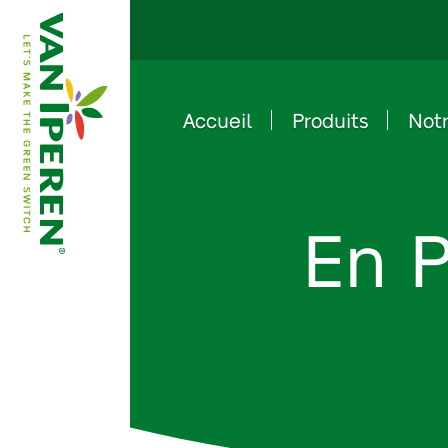
Accueil
Produits
Notr
e
B
a
c
k
t
o
h
o
m
e
p
a
g
En P