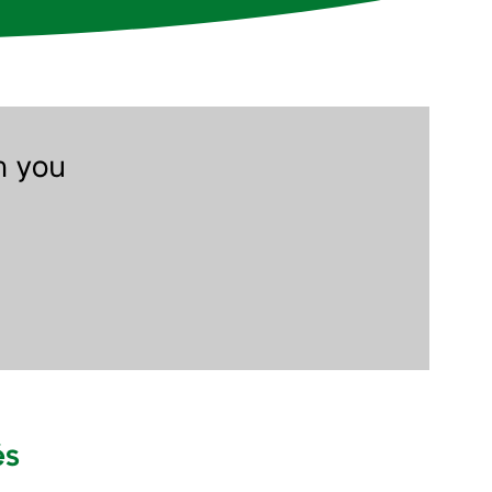
n you
és