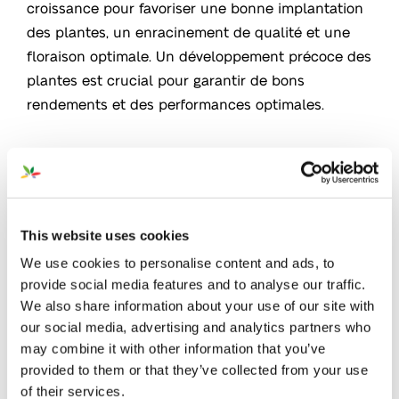
croissance pour favoriser une bonne implantation
des plantes, un enracinement de qualité et une
floraison optimale. Un développement précoce des
plantes est crucial pour garantir de bons
rendements et des performances optimales.
Favorise le développement des racines et des
pousses
Oligo-Éléments 100 % chélatés et pleinement
disponibles
This website uses cookies
We use cookies to personalise content and ads, to
Développé pour la fertigation des cultures de
provide social media features and to analyse our traffic.
plein champ ou sous serres. Convient également
We also share information about your use of our site with
pour l'injection dans le sol
our social media, advertising and analytics partners who
Produit dans un large choix de couleurs intenses
may combine it with other information that you’ve
qui permettent de distinguer le produit et la
provided to them or that they’ve collected from your use
of their services.
solution finale