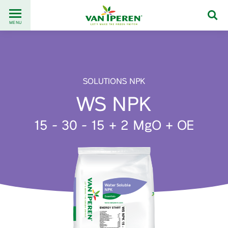
Go
Back
to
MENU
to
content
homepage
SOLUTIONS NPK
WS NPK
15 - 30 - 15 + 2 MgO + OE