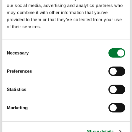
application foliaire
our social media, advertising and analytics partners who
may combine it with other information that you’ve
Produit dans un large choix de couleurs intenses
provided to them or that they’ve collected from your use
qui permettent de distinguer le produit et la
of their services.
solution finale
Consent
Application
Necessary
Selection
Preferences
Statistics
Objectif agronomique
Nutrition
Marketing
Certifications
Show details