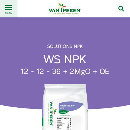
Go
Back
to
MENU
to
content
homepage
SOLUTIONS NPK
WS NPK
12 - 12 - 36 + 2MgO + OE