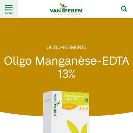
Go
Back
to
MENU
to
content
homepage
OLIGO-ELÉMENTS
Oligo Manganèse-EDTA
13%