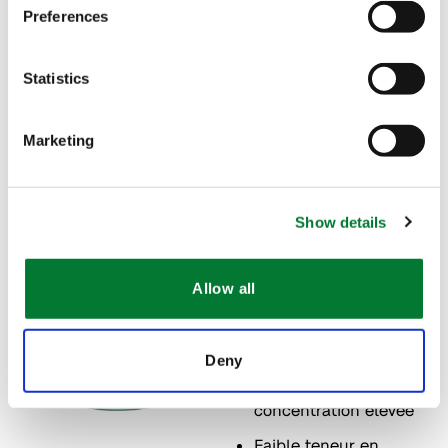
Preferences
Statistics
The Van Iperen International Team
Marketing
Contact
Show details
Caractéristiques
Allow all
Se dissout
Deny
rapidement à
concentration élevée
Faible teneur en