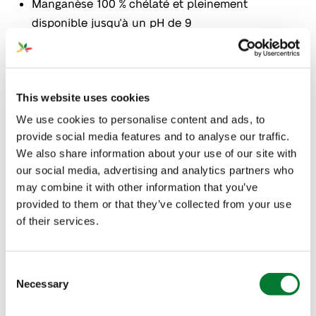
Manganèse 100 % chélaté et pleinement
disponible jusqu'à un pH de 9
Développé pour une application foliaire.
Convient également pour la fertigation des
cultures de plein champ ou sous serres
This website uses cookies
We use cookies to personalise content and ads, to
Application
provide social media features and to analyse our traffic.
We also share information about your use of our site with
our social media, advertising and analytics partners who
may combine it with other information that you’ve
provided to them or that they’ve collected from your use
of their services.
Objectif agronomique
Nutrition
Consent
Certifications
Necessary
Selection