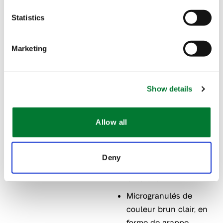
Statistics
Contact
Marketing
Caractéristiques
Show details
Se dissout
rapidement à
Allow all
concentration élevée
Faible teneur en
Deny
Sodium et en
Chlorure
Microgranulés de
couleur brun clair, en
forme de grappe