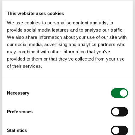
phosphatés simples (par exemple MAP, MKP, UP).
This website uses cookies
We use cookies to personalise content and ads, to
Augmente l'efficacité d'utilisation des nutriments
provide social media features and to analyse our traffic.
(NUE) dans les sols tant alcalins qu'acides
We also share information about your use of our site with
Améliore les performances générales des
our social media, advertising and analytics partners who
plantes
may combine it with other information that you’ve
provided to them or that they’ve collected from your use
Développé pour la fertirrigation et les apports au
of their services.
sol
Favorise le développement des racines et des
Consent
pousses, permet d'obtenir des bourgeons de
Necessary
Selection
grande qualité et renforce les performances
générales de la plante
Preferences
Certifications
Statistics