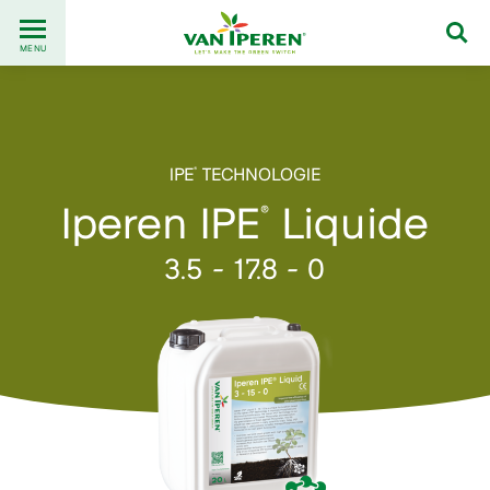
Go
Back
to
MENU
to
content
homepage
IPE
TECHNOLOGIE
®
Iperen IPE
Liquide
®
3.5 - 17.8 - 0